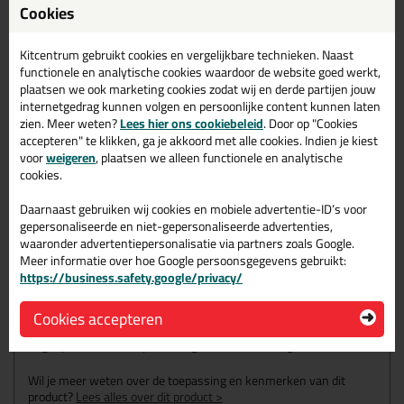
Cookies
KOMO
gecertificeerd
UV bestendig
Kitcentrum gebruikt cookies en vergelijkbare technieken. Naast
Tegen slakkenvraat
functionele en analytische cookies waardoor de website goed werkt,
plaatsen we ook marketing cookies zodat wij en derde partijen jouw
Voor professioneel gebruik
internetgedrag kunnen volgen en persoonlijke content kunnen laten
zien. Meer weten?
Lees hier ons cookiebeleid
. Door op "Cookies
accepteren" te klikken, ga je akkoord met alle cookies. Indien je kiest
Omschrijving
Video
Specificaties
Reviews (17)
voor
weigeren
, plaatsen we alleen functionele en analytische
cookies.
Sikaflex 84 UV+ koker
300ml in Bruin
Daarnaast gebruiken wij cookies en mobiele advertentie-ID’s voor
gepersonaliseerde en niet-gepersonaliseerde advertenties,
waaronder advertentiepersonalisatie via partners zoals Google.
Zoek je kit in een specifieke kleur? Gevonden! Deze universele
Meer informatie over hoe Google persoonsgegevens gebruikt:
beglazingskit Sikaflex 84 UV+ koker 300ml in de kleur Bruin is te
https://business.safety.google/privacy/
gebruiken voor verschillende toepassingen. Een duurzame en
veelzijdige kit welke makkelijk te verwerken is. Perfect als je een
bijpassende kleur zoekt met gegarandeerd een topresultaat.
Cookies accepteren
Bestel de Sikaflex 84 UV+ koker 300ml in kleur Bruin vandaag
nog! Op voorraad en op werkdagen besteld = morgen in huis.
Wil je meer weten over de toepassing en kenmerken van dit
product?
Lees alles over dit product >