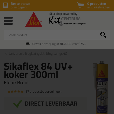
Bestelstatus
0 producten
of inloggen
in winkelwagen
Gratis
bezorging
in NL & BE
vanaf
75,-
Universele Beglazingskit
(Beglazingskit)
Sikaflex 84 UV+
koker 300ml
Kleur:
Bruin
17 productbeoordelingen
DIRECT LEVERBAAR