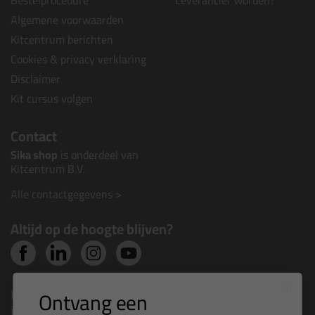
Bestelprocedure
Leverancier worden?
Algemene voorwaarden
Kitcentrum berichten
Cookies & privacy verklaring
Disclaimer
Kit cursus volgen
Contact
Sika shop
is onderdeel van
Kitcentrum B.V.
Alle contactgegevens >
Altijd op de hoogte blijven?
Nieuws, tips en exclusieve deals rechtstreeks in je
Ontvang een
inbox