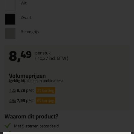
Wit
Zwart
Betongrijs
8,
49
per stuk
(
10,
27
incl. BTW )
Volumeprijzen
(geldig bij alle kleurcombinaties)
12x
8,29
p/st
2%
korting
48x
7,99
p/st
6%
korting
Waarom dit product?
Met
5 sterren
beoordeeld
Erg goed overschilderbaar