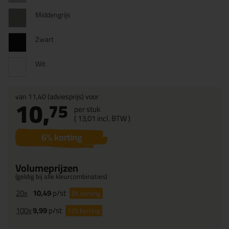
Middengrijs
Zwart
Wit
van
11,40
(adviesprijs) voor
10,
75
per stuk
(
13,
01
incl. BTW )
6
% korting
Volumeprijzen
(geldig bij alle kleurcombinaties)
20x
10,49
p/st
8%
korting
100x
9,99
p/st
12%
korting