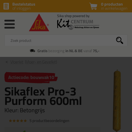
Bestelstatus
0 producten
of inloggen
in winkelwagen
Gratis
bezorging
in NL & BE
vanaf
75,-
Vloerkit
(Vloer- en Gevelkit)
Actiecode: bouwvak10
Sikaflex Pro-3
Purform 600ml
Kleur:
Betongrijs
5 productbeoordelingen