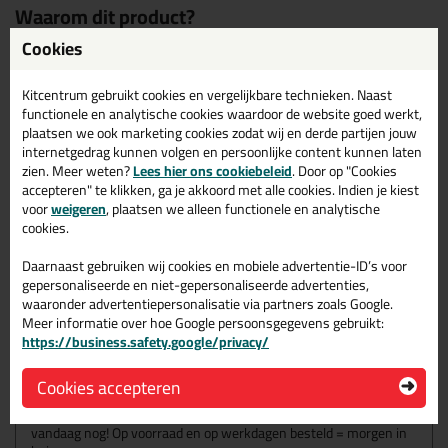
Waarom dit product?
Cookies
Met
5 sterren
beoordeeld
Vloerkit voor voedselindustrie
Kitcentrum gebruikt cookies en vergelijkbare technieken. Naast
Afvalwater geschikt
functionele en analytische cookies waardoor de website goed werkt,
Beloopbaar
plaatsen we ook marketing cookies zodat wij en derde partijen jouw
internetgedrag kunnen volgen en persoonlijke content kunnen laten
Verbeterde versie van de Sikaflex Pro-3
zien. Meer weten?
Lees hier ons cookiebeleid
. Door op "Cookies
accepteren" te klikken, ga je akkoord met alle cookies. Indien je kiest
voor
weigeren
, plaatsen we alleen functionele en analytische
Omschrijving
Video
Specificaties
Reviews (5)
cookies.
Sikaflex Pro-3 Purform
Daarnaast gebruiken wij cookies en mobiele advertentie-ID’s voor
600ml in Betongrijs
gepersonaliseerde en niet-gepersonaliseerde advertenties,
waaronder advertentiepersonalisatie via partners zoals Google.
Meer informatie over hoe Google persoonsgegevens gebruikt:
Zoek je kit in een specifieke kleur? Gevonden! Deze vloerkit
https://business.safety.google/privacy/
Sikaflex Pro-3 Purform 600ml in de kleur Betongrijs is te
gebruiken voor verschillende toepassingen. Een duurzame en
veelzijdige kit welke makkelijk te verwerken is. Perfect als je een
Cookies accepteren
bijpassende kleur zoekt met gegarandeerd een topresultaat.
Bestel de Sikaflex Pro-3 Purform 600ml in kleur Betongrijs
vandaag nog! Op voorraad en op werkdagen besteld = morgen in