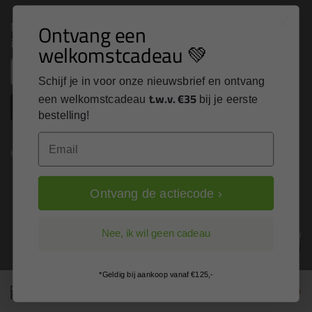
Nieuws, tips en exclusieve deals rechtstreeks in je
Ontvang een
inbox
welkomstcadeau 💚
Email
Schijf je in voor onze nieuwsbrief en ontvang
t.w.v. €35
een welkomstcadeau
bij je eerste
Inschrijven
bestelling!
Email
Kitcentrum is trots op:
Ontvang de actiecode ›
Alle prijzen zijn in EURO en excl. 21% BTW
Nee, ik wil geen cadeau
wijzig naar incl. BTW
*Geldig bij aankoop vanaf €125,-