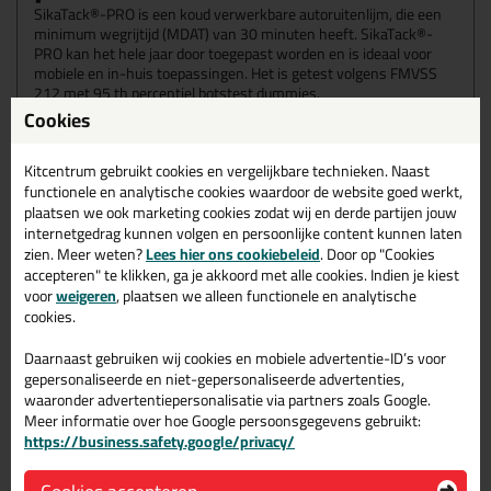
SikaTack®-PRO is een koud verwerkbare autoruitenlijm, die een
minimum wegrijtijd (MDAT) van 30 minuten heeft. SikaTack®-
PRO kan het hele jaar door toegepast worden en is ideaal voor
mobiele en in-huis toepassingen. Het is getest volgens FMVSS
212 met 95 th percentiel botstest dummies.
Cookies
Koud verwerkbare autoruitlijm, voor alle typen personenauto’s.
Veilige wegrijtijd 30 minuten met gordels en airbags.
Kitcentrum gebruikt cookies en vergelijkbare technieken. Naast
functionele en analytische cookies waardoor de website goed werkt,
Wanneer gebruik je Sikatack PRO?
plaatsen we ook marketing cookies zodat wij en derde partijen jouw
SikaTack®-PRO is alleen geschikt voor ervaren professionals. Dit
internetgedrag kunnen volgen en persoonlijke content kunnen laten
product en gerelateerde procesinformatie is ontwikkeld voor
zien. Meer weten?
Lees hier ons cookiebeleid
. Door op "Cookies
Automotive Glasvervanging (AGR). Voor andere toepassingen,
accepteren" te klikken, ga je akkoord met alle cookies. Indien je kiest
dienen vooraf testen te worden uitgevoerd met de gangbare
voor
weigeren
, plaatsen we alleen functionele en analytische
ondergronden en onder plaatselijke omstandigheden voor het
cookies.
vaststellen van hechting en compatibiliteit en van het materiaal.
Daarnaast gebruiken wij cookies en mobiele advertentie-ID’s voor
Eigenschappen
gepersonaliseerde en niet-gepersonaliseerde advertenties,
30 minutes Minimum Wegrijtijd, volgens de 95th
percentiel FMVSS 212 standaard
waaronder advertentiepersonalisatie via partners zoals Google.
Maakt snelle en robuuste ADAS kalibratie mogelijk
Meer informatie over hoe Google persoonsgegevens gebruikt:
Beste toepassingseigenschappen in deze klasse
https://business.safety.google/privacy/
Automotive OEMkwaliteit
Compatible met het Black-Primerless en All Black