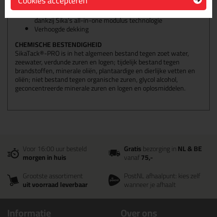
Cookies accepteren
installatie proces
Compatible met alle geproduceerde personenauto's,
dankzij Sika’s all-in-one modulus technologie
Verhoogde dekking
CHEMISCHE BESTENDIGHEID
SikaTack®-PRO is in het algemeen bestand tegen zoet water,
zeewater, verdunde zuren en logen; tijdelijk bestand tegen
brandstoffen, minerale oliën, plantaardige en dierlijke vetten en
oliën; niet bestand tegen organische zuren, glycol alcohol,
geconcentreerde minerale zuren en logen en oplosmiddelen.
Voor 16:00 uur besteld
Gratis
bezorging in
NL & BE
morgen in huis
vanaf
75,-
Grootste assortiment
PostNL afhaalpunt: kies zelf
uit voorraad leverbaar
wanneer je afhaalt
Informatie
Over ons