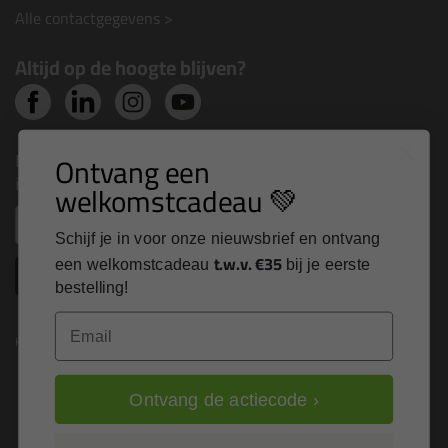
Alle contactgegevens >
Altijd op de hoogte blijven?
Nieuws, tips en exclusieve deals rechtstreeks in je
Ontvang een
inbox
welkomstcadeau 💚
Email
Schijf je in voor onze nieuwsbrief en ontvang
t.w.v. €35
een welkomstcadeau
bij je eerste
Inschrijven
bestelling!
Email
Kitcentrum is trots op:
Ontvang de actiecode ›