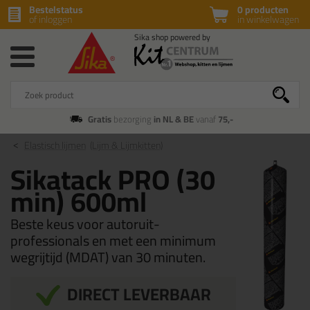
Bestelstatus
0 producten
of inloggen
in winkelwagen
Gratis
bezorging
in NL & BE
vanaf
75,-
Elastisch lijmen
(Lijm & Lijmkitten)
Sikatack PRO (30
min) 600ml
Beste keus voor autoruit-
professionals en met een minimum
wegrijtijd (MDAT) van 30 minuten.
DIRECT LEVERBAAR