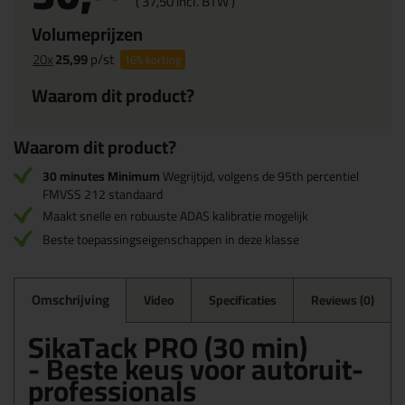
(
37,
50
incl. BTW )
Volumeprijzen
20x
25,99
p/st
16%
korting
Waarom dit product?
Waarom dit product?
30 minutes Minimum
Wegrijtijd, volgens de 95th percentiel
FMVSS 212 standaard
Maakt snelle en robuuste ADAS kalibratie mogelijk
Beste toepassingseigenschappen in deze klasse
Omschrijving
Video
Specificaties
Reviews (0)
SikaTack PRO (30 min)
- Beste keus voor autoruit-
professionals