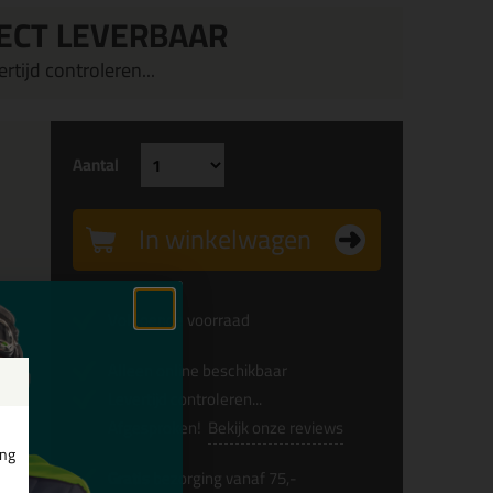
ECT LEVERBAAR
rtijd controleren...
Aantal
In winkelwagen
Voldoende voorraad
x
Alleen online beschikbaar
Levertijd controleren...
Afgesproken!
Bekijk onze reviews
 en
ing
Gratis
bezorging vanaf 75,-