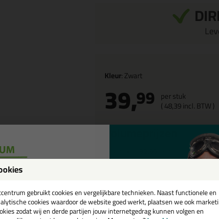
DIR
Leve
Kleur
: Zwart
39,
99
per stuk
(
48,
39
incl. BTW )
Volumeprijzen
20
stuks
32,99
p/st
bestel 20
18%
korting
ookies
een
Waarom dit product?
cadeau 💚
tcentrum gebruikt cookies en vergelijkbare technieken. Naast functionele en
Bestand tegen weersinvloeden
alytische cookies waardoor de website goed werkt, plaatsen we ook market
veroudering
okies zodat wij en derde partijen jouw internetgedrag kunnen volgen en