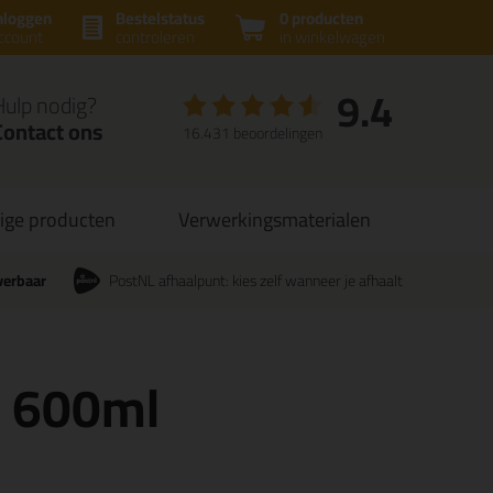
nloggen
Bestelstatus
0 producten
ccount
controleren
in winkelwagen
9.4
Hulp nodig?
Contact ons
16.431 beoordelingen
ige producten
Verwerkingsmaterialen
verbaar
PostNL afhaalpunt: kies zelf wanneer je afhaalt
6 600ml