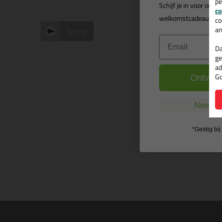
pe
Schijf je in voor onz
co
welkomstcadeau
t.w.
co
Terug
an
Email
Da
ge
ad
Go
Ontvang
Nee, ik
*Geldig bi