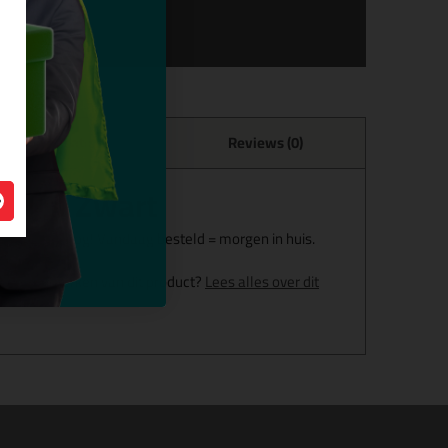
Specificaties
Reviews (0)
ml in Zwart
rt vandaag nog! Vandaag besteld = morgen in huis.
g en kenmerken van dit product?
Lees alles over dit