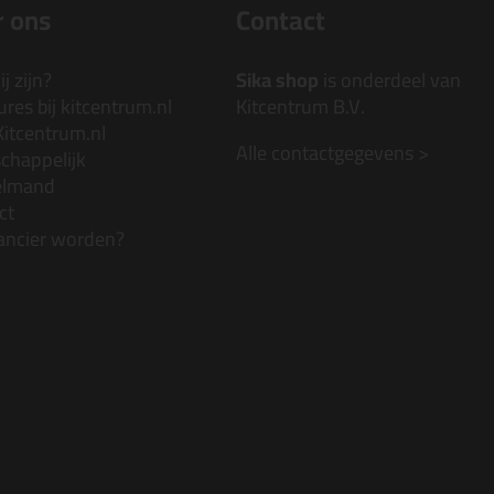
 ons
Contact
j zijn?
Sika shop
is onderdeel van
res bij kitcentrum.nl
Kitcentrum B.V.
Kitcentrum.nl
Alle contactgegevens >
chappelijk
elmand
ct
ancier worden?