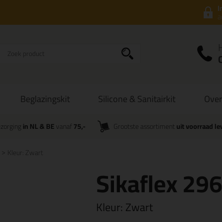
I
a
Beglazingskit
Silicone & Sanitairkit
Over
zorging
in NL & BE
vanaf
75,-
Grootste assortiment
uit voorraad le
Kleur: Zwart
Sikaflex 29
Kleur:
Zwart