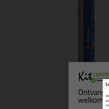
C
Ontvang 
welkomst
Ki
an
co