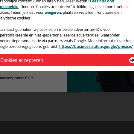
rsoonlijke content kunnen laten zien. Meer weten?
Lees hier ons
Zeer goede verwerkbaarheid
e nieuwsbrief en ontvang een
okiebeleid
. Door op "Cookies accepteren" te klikken, ga je akkoord met alle
PVC- en oplosmiddelenvrij
v. €35,-
bij je eerste bestelling!
okies. Indien je kiest voor
weigeren
, plaatsen we alleen functionele en
alytische cookies.
arnaast gebruiken wij cookies en mobiele advertentie-ID’s voor
personaliseerde en niet-gepersonaliseerde advertenties, waaronder
vertentiepersonalisatie via partners zoals Google. Meer informatie over hoe
Omschrijving
ogle persoonsgegevens gebruikt:
https://business.safety.google/privacy/
 de actiecode ›
Sikaflex 296 600
Cookies accepteren
 wil geen cadeau
Bestel de Sikaflex 296 600ml in Zwa
j aankoop vanaf €125,-
Wil je meer weten over de toepassin
product >